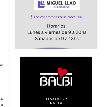
ás
na
ca