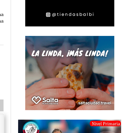
na
na