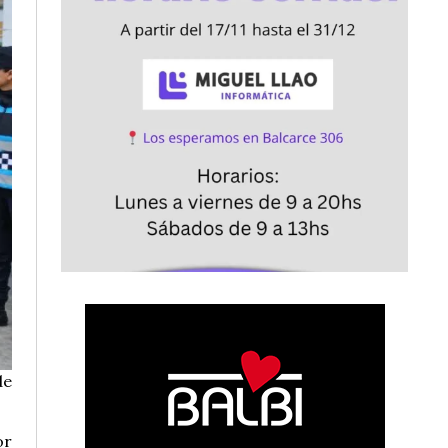
de
or