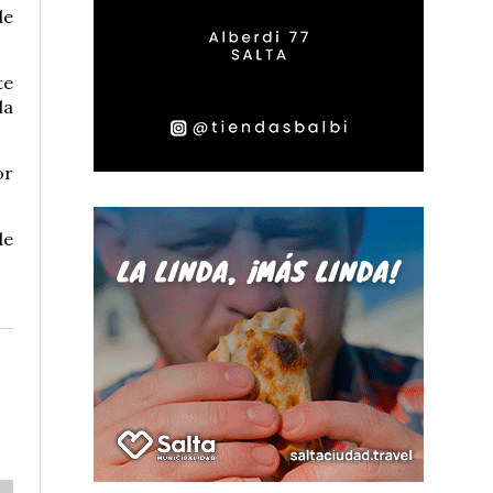
de
te
la
or
de