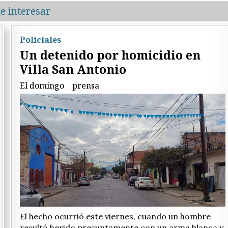
e interesar
Policiales
Un detenido por homicidio en
Villa San Antonio
El domingo
prensa
El hecho ocurrió este viernes, cuando un hombre
resultó herido presuntamente con un arma blanca y