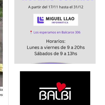
ía
os