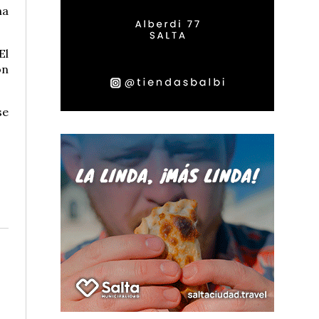
na
El
ón
se