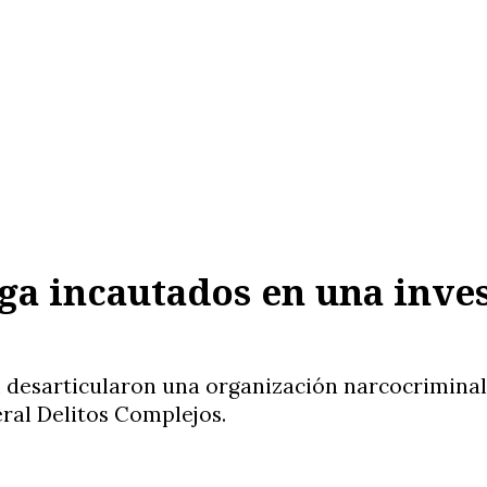
oga incautados en una inve
l desarticularon una organización narcocrimina
eral Delitos Complejos.