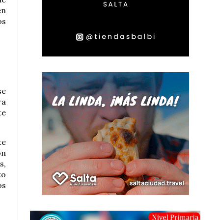
en
os
se
ra
te
te
ón
s,
to
os