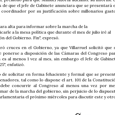
s de que el jefe de Gabinete anunciara que se presentará 
o coordinador por su justificación sobre millonarios gast
mara alta para informar sobre la marcha de la
rle a la mesa política que durante el mes de julio iré al
n del Gobierno. Fin", expresó.
ó cruces en el Gobierno, ya que Villarruel solicitó que 
ebe ponerse a disposición de las Cámaras del Congreso pa
 es al menos 1 vez al mes, sin embargo el Jefe de Gabine
5", enfatizó.
bo de solicitar en forma fehaciente y formal que se presen
nadores, tal como lo dispone el art. 101 de la Constituci
os debe concurrir al Congreso al menos una vez por me
ar de la marcha del gobierno, sin perjuicio de lo dispues
rlamentaria el próximo miércoles para discutir este y otr