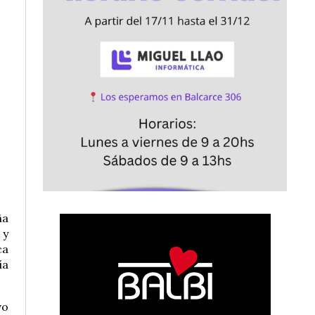
ña
 y
ca
ía
vo