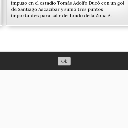
impuso en el estadio Tomás Adolfo Ducó con un gol
de Santiago Ascacibar y sumó tres puntos
importantes para salir del fondo de la Zona A.
Ok
rial de noticias
Términos y condiciones
TodoSal
387-5727442
prensa@todosalta.com