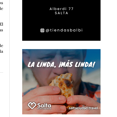
os
de
El
as
de
la